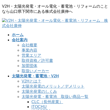
コ
ナ
V2H・太陽光発電・オール電化・蓄電池・リフォームのこと
ン
ビ
なら山口県下関市にある株式会社廣伸へ
テ
ゲ
ン
ー
ツ
シ
に
ョ
ホーム
移
ン
会社案内
動
に
会社概要
移
事業内容
動
営業エリア
取得資格／許可書
加盟団体
取扱いメーカー
太陽光発電・蓄電池・V2H
V2Hとは？
太陽光発電のメリット／デメリット
太陽光発電のしくみ
太陽光発電・蓄電池 取扱い商品一覧
CLC（長州産業）
ITOCHU