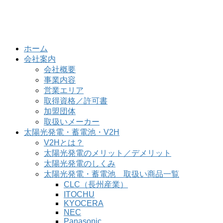
ホーム
会社案内
会社概要
事業内容
営業エリア
取得資格／許可書
加盟団体
取扱いメーカー
太陽光発電・蓄電池・V2H
V2Hとは？
太陽光発電のメリット／デメリット
太陽光発電のしくみ
太陽光発電・蓄電池 取扱い商品一覧
CLC（長州産業）
ITOCHU
KYOCERA
NEC
Panasonic